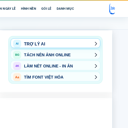
N NGÀY LỄ
HÌNH NỀN
GÓI LẺ
DANH MỤC
TRỢ LÝ AI
AI
TÁCH NỀN ẢNH ONLINE
BG
LÀM NÉT ONLINE - IN ẤN
4K
TÌM FONT VIỆT HÓA
Aa