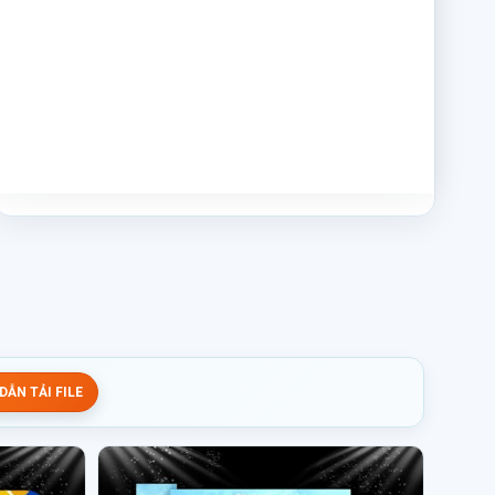
ẪN TẢI FILE