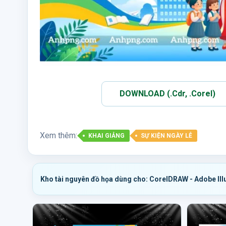
DOWNLOAD (.Cdr, .Corel)
Xem thêm:
KHAI GIẢNG
SỰ KIỆN NGÀY LỄ
Kho tài nguyên đồ họa dùng cho: CorelDRAW - Adobe Ill