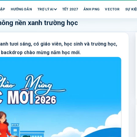
HẬP
HƯỚNG DẪN
TRỢ LÝ AI
TẾT 2027
ẢNH PNG
VECTOR
SỰ KIỆ
hông nền xanh trường học
h tươi sáng, có giáo viên, học sinh và trường học,
, backdrop chào mừng năm học mới.