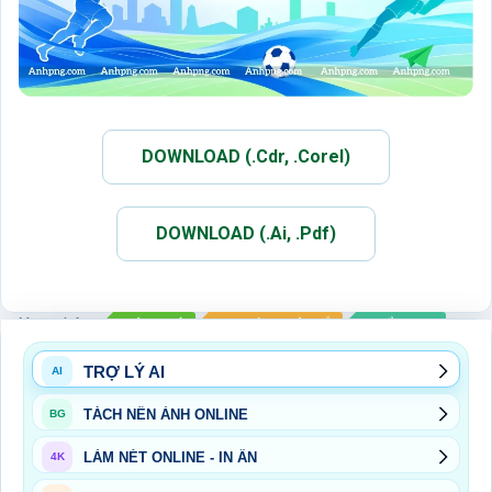
DOWNLOAD (.Cdr, .Corel)
DOWNLOAD (.Ai, .Pdf)
Xem thêm:
BÓNG ĐÁ
SỰ KIỆN NGÀY LỄ
THỂ THAO
TRỢ LÝ AI
AI
TÁCH NỀN ẢNH ONLINE
BG
LÀM NÉT ONLINE - IN ẤN
4K