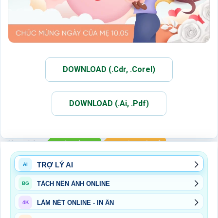
DOWNLOAD (.Cdr, .Corel)
DOWNLOAD (.Ai, .Pdf)
Xem thêm:
NGÀY CỦA MẸ
SỰ KIỆN NGÀY LỄ
TRỢ LÝ AI
AI
TÁCH NỀN ẢNH ONLINE
BG
LÀM NÉT ONLINE - IN ẤN
4K