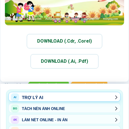
DOWNLOAD (.Cdr, .Corel)
DOWNLOAD (.Ai, .Pdf)
Xem thêm:
QUỐC TẾ THIẾU NHI
SỰ KIỆN NGÀY LỄ
TRỢ LÝ AI
AI
TÁCH NỀN ẢNH ONLINE
BG
LÀM NÉT ONLINE - IN ẤN
4K