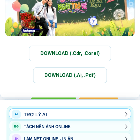
DOWNLOAD (.Cdr, .Corel)
DOWNLOAD (.Ai, .Pdf)
Xem thêm:
HỌP LỚP - HỘI KHÓA
SỰ KIỆN NGÀY LỄ
TRỢ LÝ AI
AI
TÁCH NỀN ẢNH ONLINE
BG
LÀM NÉT ONLINE - IN ẤN
4K