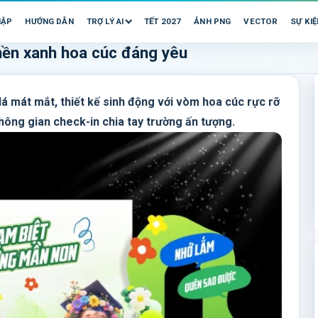
HẬP
HƯỚNG DẪN
TRỢ LÝ AI
TẾT 2027
ẢNH PNG
VECTOR
SỰ KIỆ
 nền xanh hoa cúc đáng yêu
lá mát mắt, thiết kế sinh động với vòm hoa cúc rực rỡ
hông gian check-in chia tay trường ấn tượng.