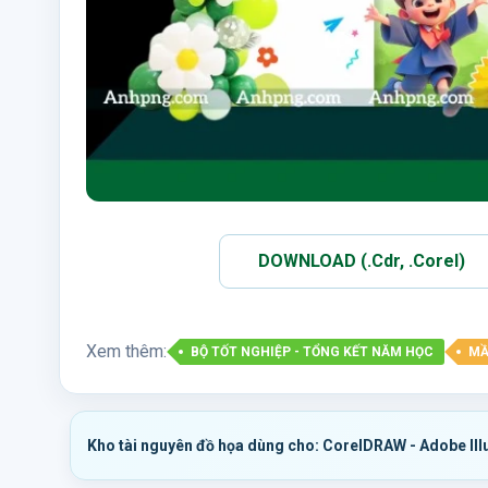
DOWNLOAD (.Cdr, .Corel)
Xem thêm:
BỘ TỐT NGHIỆP - TỔNG KẾT NĂM HỌC
MẦ
Kho tài nguyên đồ họa dùng cho: CorelDRAW - Adobe Ill