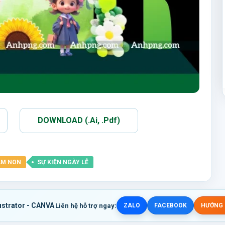
DOWNLOAD (.Ai, .Pdf)
M NON
SỰ KIỆN NGÀY LỄ
ustrator - CANVA
Liên hệ hỗ trợ ngay:
ZALO
FACEBOOK
HƯỚNG D