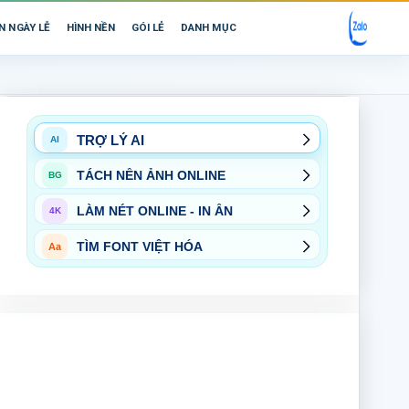
N NGÀY LỄ
HÌNH NỀN
GÓI LẺ
DANH MỤC
TRỢ LÝ AI
AI
TÁCH NỀN ẢNH ONLINE
BG
LÀM NÉT ONLINE - IN ẤN
4K
TÌM FONT VIỆT HÓA
Aa