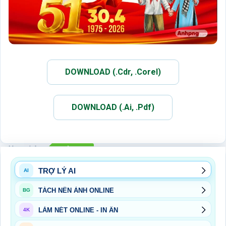
DOWNLOAD (.Cdr, .Corel)
DOWNLOAD (.Ai, .Pdf)
Xem thêm:
NGÀY 30-4
TRỢ LÝ AI
AI
TÁCH NỀN ẢNH ONLINE
BG
LÀM NÉT ONLINE - IN ẤN
4K