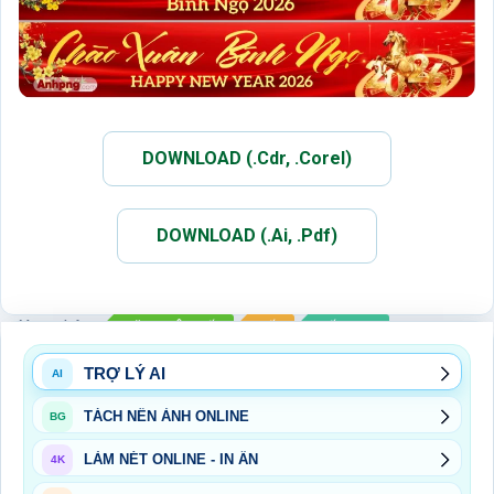
DOWNLOAD (.Cdr, .Corel)
DOWNLOAD (.Ai, .Pdf)
Xem thêm:
BĂNG RÔN TẾT
TẾT
TẾT 2026
TRỢ LÝ AI
AI
TÁCH NỀN ẢNH ONLINE
BG
LÀM NÉT ONLINE - IN ẤN
4K