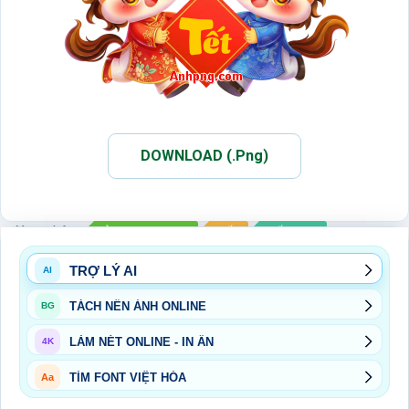
DOWNLOAD (.Png)
Xem thêm:
ẢNH PNG NGỰA
TẾT
TẾT 2026
TRỢ LÝ AI
AI
TÁCH NỀN ẢNH ONLINE
BG
LÀM NÉT ONLINE - IN ẤN
4K
TÌM FONT VIỆT HÓA
Aa