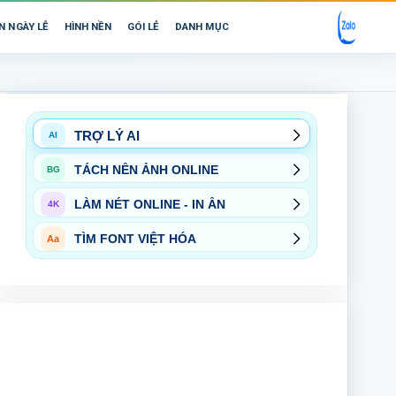
N NGÀY LỄ
HÌNH NỀN
GÓI LẺ
DANH MỤC
TRỢ LÝ AI
AI
TÁCH NỀN ẢNH ONLINE
BG
LÀM NÉT ONLINE - IN ẤN
4K
TÌM FONT VIỆT HÓA
Aa