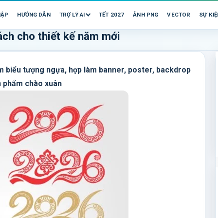
HẬP
HƯỚNG DẪN
TRỢ LÝ AI
TẾT 2027
ẢNH PNG
VECTOR
SỰ KIỆ
ách cho thiết kế năm mới
m biểu tượng ngựa, hợp làm banner, poster, backdrop
ấn phẩm chào xuân