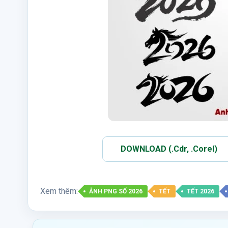
DOWNLOAD (.Cdr, .Corel)
Xem thêm:
ẢNH PNG SỐ 2026
TẾT
TẾT 2026