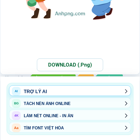
DOWNLOAD (.Png)
Xem thêm:
ẢNH PNG THIẾU NHI
PNG
THIẾU NHI
TRỢ LÝ AI
AI
TÁCH NỀN ẢNH ONLINE
BG
LÀM NÉT ONLINE - IN ẤN
4K
TÌM FONT VIỆT HÓA
Aa