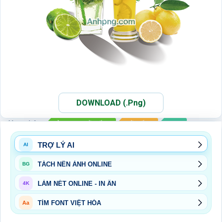
DOWNLOAD (.Png)
Xem thêm:
ẢNH PNG ĐỒ UỐNG
ĐỒ UỐNG
PNG
TRỢ LÝ AI
AI
TÁCH NỀN ẢNH ONLINE
BG
LÀM NÉT ONLINE - IN ẤN
4K
TÌM FONT VIỆT HÓA
Aa