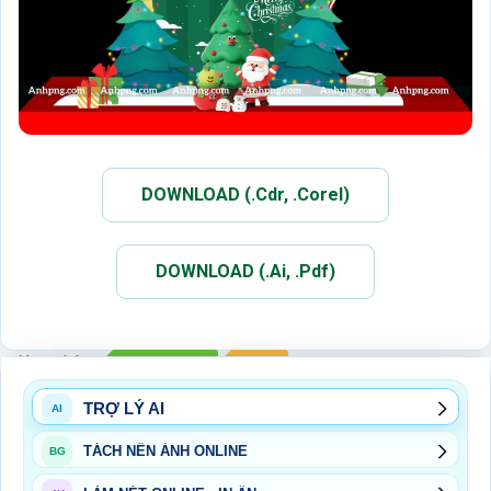
DOWNLOAD (.Cdr, .Corel)
DOWNLOAD (.Ai, .Pdf)
Xem thêm:
DECOR NOEL
NOEL
TRỢ LÝ AI
AI
TÁCH NỀN ẢNH ONLINE
BG