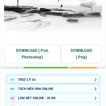
DOWNLOAD (.Psd,
DOWNLOAD
Photoshop)
(.Png)
Xem thêm:
BỘ TRANH P KHÁCH - P BẾP
TRANH TƯỜNG
TRỢ LÝ AI
AI
TÁCH NỀN ẢNH ONLINE
BG
LÀM NÉT ONLINE - IN ẤN
4K