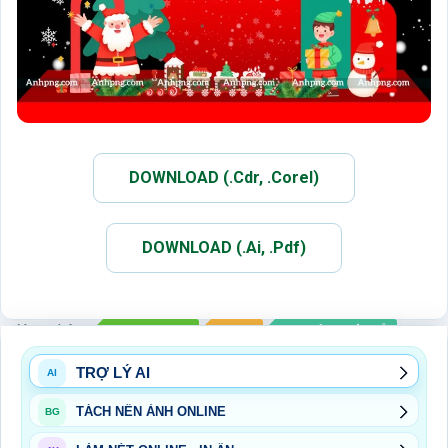
DOWNLOAD (.Cdr, .Corel)
DOWNLOAD (.Ai, .Pdf)
Xem thêm:
DECOR NOEL
NOEL
SỰ KIỆN NGÀY LỄ
TRỢ LÝ AI
AI
TÁCH NỀN ẢNH ONLINE
BG