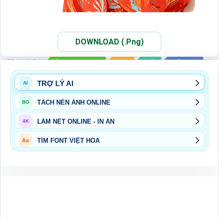
DOWNLOAD (.Png)
Xem thêm:
ẢNH PNG NGỰA
PNG
TẾT
TẾT 2026
TRỢ LÝ AI
AI
TÁCH NỀN ẢNH ONLINE
BG
LÀM NÉT ONLINE - IN ẤN
4K
TÌM FONT VIỆT HÓA
Aa