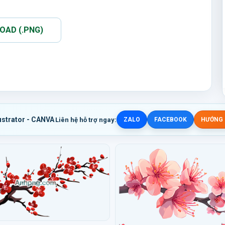
AD (.PNG)
ustrator - CANVA
Liên hệ hỗ trợ ngay:
ZALO
FACEBOOK
HƯỚNG D