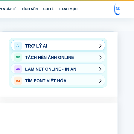
N NGÀY LỄ
HÌNH NỀN
GÓI LẺ
DANH MỤC
TRỢ LÝ AI
AI
TÁCH NỀN ẢNH ONLINE
BG
LÀM NÉT ONLINE - IN ẤN
4K
TÌM FONT VIỆT HÓA
Aa