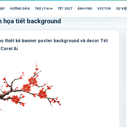
HẬP
HƯỚNG DẪN
TRỢ LÝ AI
TẾT 2027
ẢNH PNG
VECTOR
SỰ KIỆ
m họa tiết background
cho thiết kế banner poster background và decor Tết
 Corel Ai