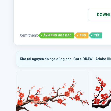
DOWNLO
Xem thêm:
ẢNH PNG HOA ĐÀO
PNG
TẾT
Kho tài nguyên đồ họa dùng cho: CorelDRAW - Adobe Ill