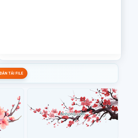
ẪN TẢI FILE