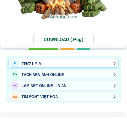
DOWNLOAD (.Png)
Xem thêm:
ẢNH PNG TẾT
PNG
TẾT
TRỢ LÝ AI
AI
TÁCH NỀN ẢNH ONLINE
BG
LÀM NÉT ONLINE - IN ẤN
4K
TÌM FONT VIỆT HÓA
Aa