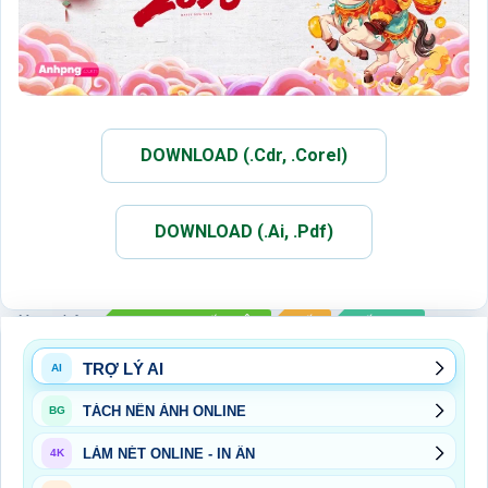
DOWNLOAD (.Cdr, .Corel)
DOWNLOAD (.Ai, .Pdf)
Xem thêm:
BACKDROP TẤT NIÊN
TẾT
TẾT 2026
TRỢ LÝ AI
AI
TÁCH NỀN ẢNH ONLINE
BG
LÀM NÉT ONLINE - IN ẤN
4K