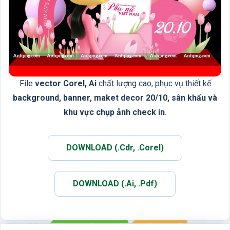
File
vector Corel, Ai
chất lượng cao, phục vụ thiết kế
background, banner, maket decor 20/10, sân khấu và
khu vực chụp ảnh check in
.
DOWNLOAD (.Cdr, .Corel)
DOWNLOAD (.Ai, .Pdf)
Xem thêm:
DECOR NGÀY PHỤ NỮ
NGÀY PHỤ NỮ