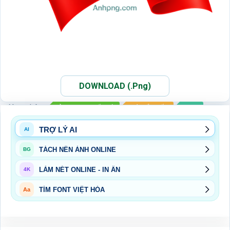
DOWNLOAD (.Png)
Xem thêm:
ẢNH PNG QUỐC KỲ
CỜ TỔ QUỐC
PNG
TRỢ LÝ AI
AI
TÁCH NỀN ẢNH ONLINE
BG
LÀM NÉT ONLINE - IN ẤN
4K
TÌM FONT VIỆT HÓA
Aa