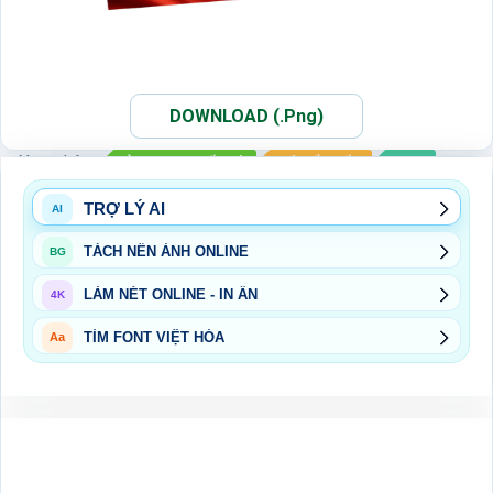
DOWNLOAD (.Png)
Xem thêm:
ẢNH PNG QUỐC KỲ
CỜ TỔ QUỐC
PNG
TRỢ LÝ AI
AI
TÁCH NỀN ẢNH ONLINE
BG
LÀM NÉT ONLINE - IN ẤN
4K
TÌM FONT VIỆT HÓA
Aa