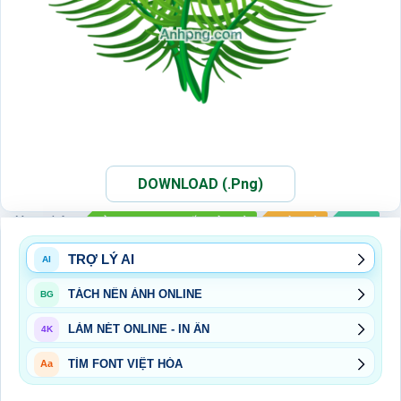
DOWNLOAD (.Png)
Xem thêm:
ẢNH PNG HỌA TIẾT MÙA HÈ
MÙA HÈ
PNG
TRỢ LÝ AI
AI
TÁCH NỀN ẢNH ONLINE
BG
LÀM NÉT ONLINE - IN ẤN
4K
TÌM FONT VIỆT HÓA
Aa