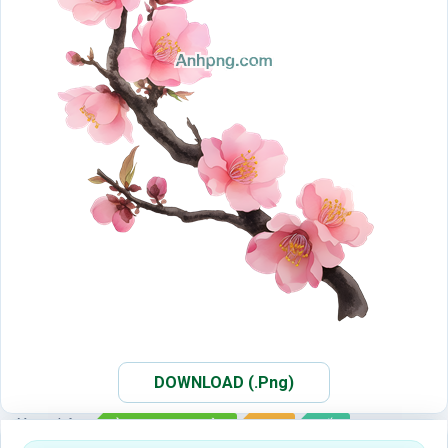
DOWNLOAD (.Png)
Xem thêm:
ẢNH PNG HOA ĐÀO
PNG
TẾT