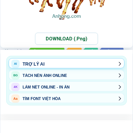
DOWNLOAD (.Png)
Xem thêm:
ẢNH PNG NGỰA
PNG
TẾT
TẾT 2026
TRỢ LÝ AI
AI
TÁCH NỀN ẢNH ONLINE
BG
LÀM NÉT ONLINE - IN ẤN
4K
TÌM FONT VIỆT HÓA
Aa