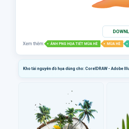
DOWNLO
Xem thêm:
ẢNH PNG HỌA TIẾT MÙA HÈ
MÙA HÈ
Kho tài nguyên đồ họa dùng cho: CorelDRAW - Adobe Ill