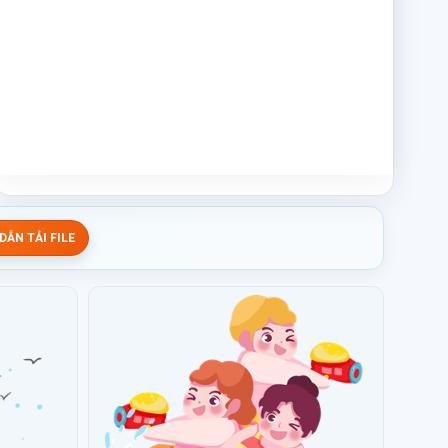
ẪN TẢI FILE