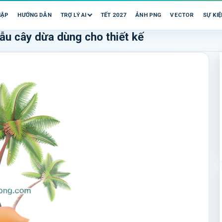
HẬP
HƯỚNG DẪN
TRỢ LÝ AI
TẾT 2027
ẢNH PNG
VECTOR
SỰ KIỆ
ẫu cây dừa dùng cho thiết kế