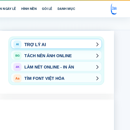
N NGÀY LỄ
HÌNH NỀN
GÓI LẺ
DANH MỤC
TRỢ LÝ AI
AI
TÁCH NỀN ẢNH ONLINE
BG
LÀM NÉT ONLINE - IN ẤN
4K
TÌM FONT VIỆT HÓA
Aa