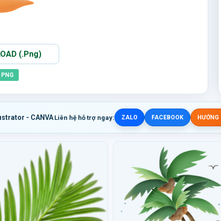
AD (.Png)
PNG
ustrator - CANVA
Liên hệ hỗ trợ ngay:
ZALO
FACEBOOK
HƯỚNG D