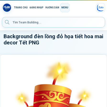
TRANG CHỦ
ĐĂNG NHẬP
HƯỚNG DẪN
MENU
Background đèn lồng đỏ họa tiết hoa mai
decor Tết PNG