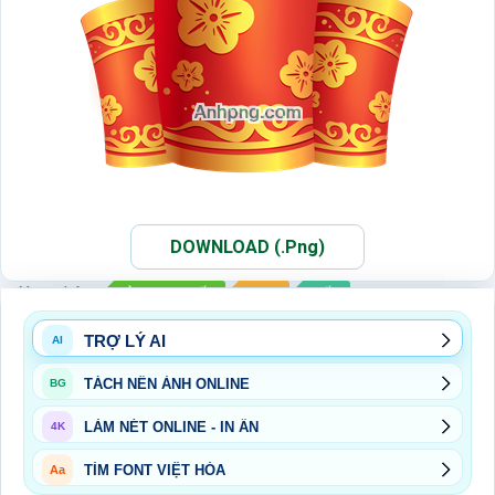
DOWNLOAD (.Png)
Xem thêm:
ẢNH PNG TẾT
PNG
TẾT
TRỢ LÝ AI
AI
TÁCH NỀN ẢNH ONLINE
BG
LÀM NÉT ONLINE - IN ẤN
4K
TÌM FONT VIỆT HÓA
Aa