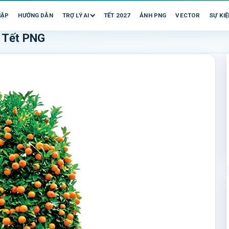
HẬP
HƯỚNG DẪN
TRỢ LÝ AI
TẾT 2027
ẢNH PNG
VECTOR
SỰ KIỆ
í Tết PNG