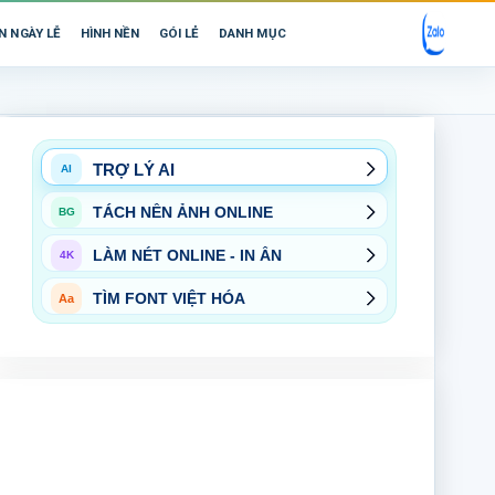
N NGÀY LỄ
HÌNH NỀN
GÓI LẺ
DANH MỤC
TRỢ LÝ AI
AI
TÁCH NỀN ẢNH ONLINE
BG
LÀM NÉT ONLINE - IN ẤN
4K
TÌM FONT VIỆT HÓA
Aa