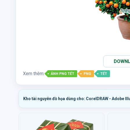
DOWNLO
Xem thêm:
ẢNH PNG TẾT
PNG
TẾT
Kho tài nguyên đồ họa dùng cho: CorelDRAW - Adobe Ill