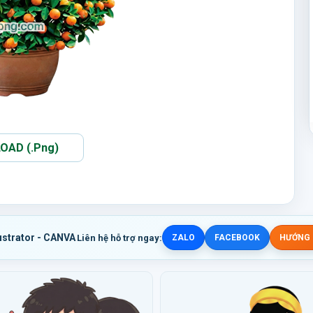
AD (.Png)
ustrator - CANVA
Liên hệ hỗ trợ ngay:
ZALO
FACEBOOK
HƯỚNG D