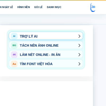
N NGÀY LỄ
HÌNH NỀN
GÓI LẺ
DANH MỤC
TRỢ LÝ AI
AI
TÁCH NỀN ẢNH ONLINE
BG
LÀM NÉT ONLINE - IN ẤN
4K
TÌM FONT VIỆT HÓA
Aa