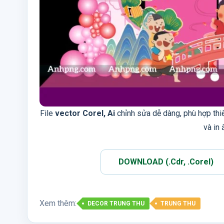
File
vector Corel, Ai
chỉnh sửa dễ dàng, phù hợp thi
và in 
DOWNLOAD (.Cdr, .Corel)
Xem thêm:
DECOR TRUNG THU
TRUNG THU