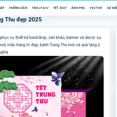
HẬP
HƯỚNG DẪN
TRỢ LÝ AI
TẾT 2027
ẢNH PNG
VECTOR
SỰ KIỆ
ng Thu đẹp 2025
phục vụ thiết kế backdrop, sân khấu, banner và decor sự
end, mẫu trang trí đẹp, bánh Trung Thu mới và quà tặng ý
nghĩa.