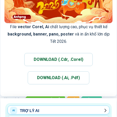
File
vector Corel, Ai
chất lượng cao, phục vụ thiết kế
background, banner, pano, poster
và in ấn khổ lớn dịp
Tết 2026.
DOWNLOAD (.Cdr, .Corel)
DOWNLOAD (.Ai, .Pdf)
Xem thêm:
BACKDROP TẤT NIÊN
TẾT
TẾT 2026
TRỢ LÝ AI
AI