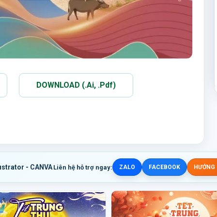
DOWNLOAD (.Ai, .Pdf)
ustrator - CANVA
Liên hệ hỗ trợ ngay:
ZALO
FACEBOOK
HƯỚNG D