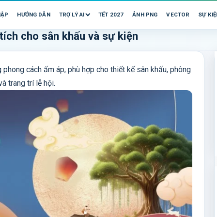
HẬP
HƯỚNG DẪN
TRỢ LÝ AI
TẾT 2027
ẢNH PNG
VECTOR
SỰ KIỆ
ích cho sân khấu và sự kiện
phong cách ấm áp, phù hợp cho thiết kế sân khấu, phông
à trang trí lễ hội.