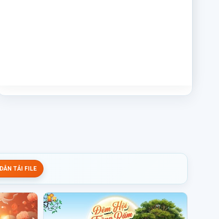
ẪN TẢI FILE