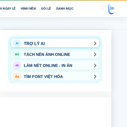
N NGÀY LỄ
HÌNH NỀN
GÓI LẺ
DANH MỤC
TRỢ LÝ AI
AI
TÁCH NỀN ẢNH ONLINE
BG
LÀM NÉT ONLINE - IN ẤN
4K
TÌM FONT VIỆT HÓA
Aa