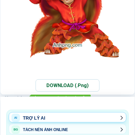
DOWNLOAD (.Png)
Xem thêm:
ẢNH PNG RƯỚC ĐÈN MÚA LÂN
ẢNH PNG TRUNG THU
PNG
TRUNG THU
TRỢ LÝ AI
AI
TÁCH NỀN ẢNH ONLINE
BG