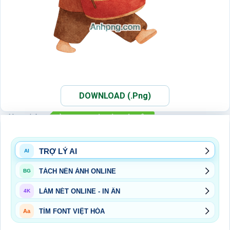
DOWNLOAD (.Png)
Xem thêm:
ẢNH PNG RƯỚC ĐÈN MÚA LÂN
ẢNH PNG TRUNG THU
PNG
TRUNG THU
TRỢ LÝ AI
AI
TÁCH NỀN ẢNH ONLINE
BG
LÀM NÉT ONLINE - IN ẤN
4K
TÌM FONT VIỆT HÓA
Aa