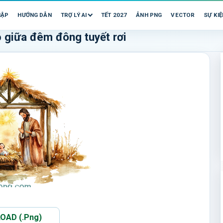
HẬP
HƯỚNG DẪN
TRỢ LÝ AI
TẾT 2027
ẢNH PNG
VECTOR
SỰ KIỆ
 giữa đêm đông tuyết rơi
AD (.Png)