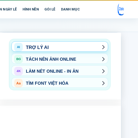
N NGÀY LỄ
HÌNH NỀN
GÓI LẺ
DANH MỤC
TRỢ LÝ AI
AI
TÁCH NỀN ẢNH ONLINE
BG
LÀM NÉT ONLINE - IN ẤN
4K
TÌM FONT VIỆT HÓA
Aa