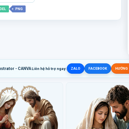
OEL
PNG
ustrator - CANVA
Liên hệ hỗ trợ ngay:
ZALO
FACEBOOK
HƯỚNG D