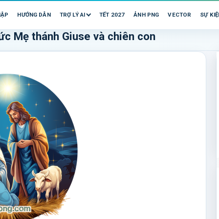
HẬP
HƯỚNG DẪN
TRỢ LÝ AI
TẾT 2027
ẢNH PNG
VECTOR
SỰ KIỆ
ức Mẹ thánh Giuse và chiên con