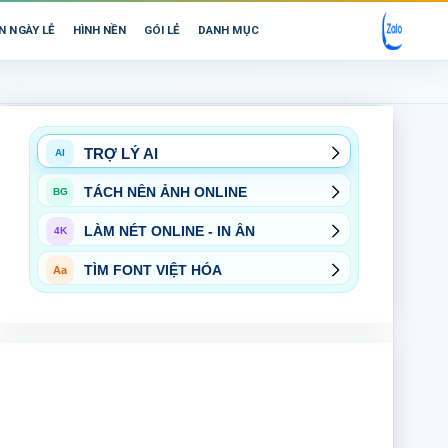
N NGÀY LỄ
HÌNH NỀN
GÓI LẺ
DANH MỤC
TRỢ LÝ AI
AI
TÁCH NỀN ẢNH ONLINE
BG
LÀM NÉT ONLINE - IN ẤN
4K
TÌM FONT VIỆT HÓA
Aa