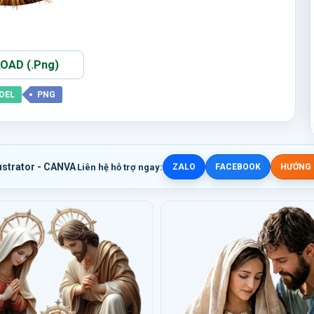
AD (.Png)
OEL
PNG
ustrator - CANVA
Liên hệ hỗ trợ ngay:
ZALO
FACEBOOK
HƯỚNG D