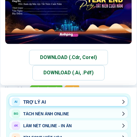
DOWNLOAD (.Cdr, Corel)
DOWNLOAD (.Ai, .Pdf)
Xem thêm:
BỘ THIỆP TẾT
TẾT
TRỢ LÝ AI
AI
TÁCH NỀN ẢNH ONLINE
BG
LÀM NÉT ONLINE - IN ẤN
4K