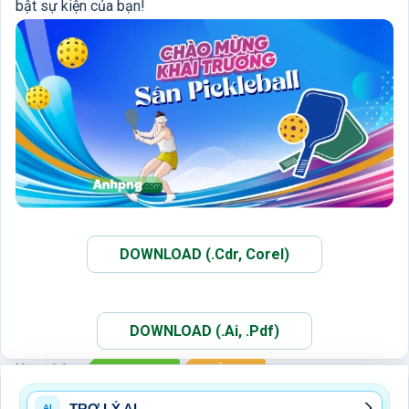
bật sự kiện của bạn!
DOWNLOAD (.Cdr, Corel)
DOWNLOAD (.Ai, .Pdf)
Xem thêm:
PICKLEBALL
THỂ THAO
TRỢ LÝ AI
AI