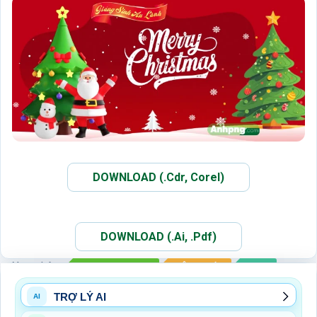
DOWNLOAD (.Cdr, Corel)
DOWNLOAD (.Ai, .Pdf)
Xem thêm:
BACKDROP NOEL
CÔNG GIÁO
NOEL
TRỢ LÝ AI
AI