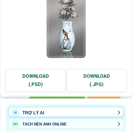
DOWNLOAD
DOWNLOAD
(.PSD)
(.JPG)
Xem thêm:
BỘ TRANH P KHÁCH - P BẾP
TRANH TƯỜNG
TRỢ LÝ AI
AI
TÁCH NỀN ẢNH ONLINE
BG