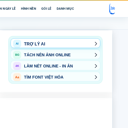
N NGÀY LỄ
HÌNH NỀN
GÓI LẺ
DANH MỤC
TRỢ LÝ AI
AI
TÁCH NỀN ẢNH ONLINE
BG
LÀM NÉT ONLINE - IN ẤN
4K
TÌM FONT VIỆT HÓA
Aa