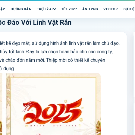
HẬP
HƯỚNG DẪN
TRỢ LÝ AI
TẾT 2027
ẢNH PNG
VECTOR
SỰ KIỆ
c Đáo Với Linh Vật Rắn
ết kế đẹp mắt, sử dụng hình ảnh linh vật rắn làm chủ đạo,
hủy tốt lành. Đây là lựa chọn hoàn hảo cho các công ty,
m và chào đón năm mới. Thiệp mời có thiết kế chuyên
sử dụng