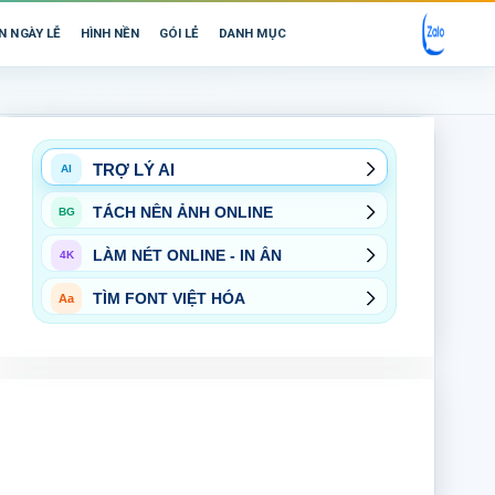
N NGÀY LỄ
HÌNH NỀN
GÓI LẺ
DANH MỤC
TRỢ LÝ AI
AI
TÁCH NỀN ẢNH ONLINE
BG
LÀM NÉT ONLINE - IN ẤN
4K
TÌM FONT VIỆT HÓA
Aa