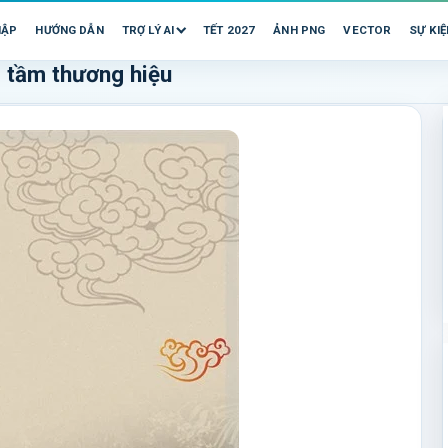
HẬP
HƯỚNG DẪN
TRỢ LÝ AI
TẾT 2027
ẢNH PNG
VECTOR
SỰ KIỆ
 tầm thương hiệu