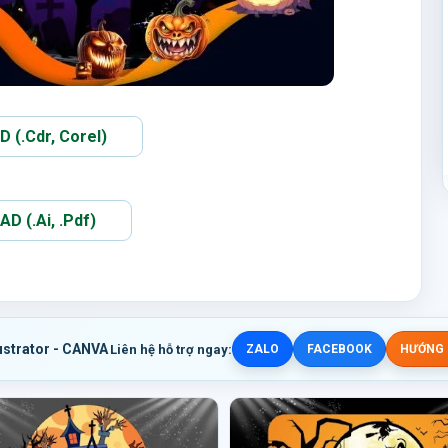
(.Cdr, Corel)
 (.Ai, .Pdf)
ustrator - CANVA
Liên hệ hỗ trợ ngay:
ZALO
FACEBOOK
HƯỚNG D