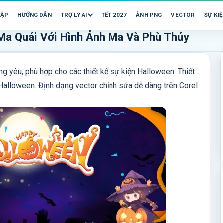
HẬP
HƯỚNG DẪN
TRỢ LÝ AI
TẾT 2027
ẢNH PNG
VECTOR
SỰ KIỆ
Ma Quái Với Hình Ảnh Ma Và Phù Thủy
g yêu, phù hợp cho các thiết kế sự kiện Halloween. Thiết
 Halloween. Định dạng vector chỉnh sửa dễ dàng trên Corel