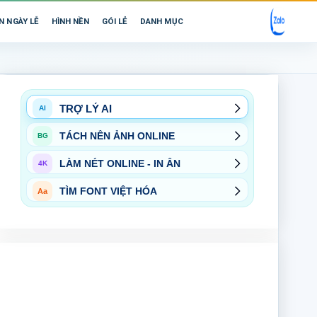
N NGÀY LỄ
HÌNH NỀN
GÓI LẺ
DANH MỤC
TRỢ LÝ AI
AI
TÁCH NỀN ẢNH ONLINE
BG
LÀM NÉT ONLINE - IN ẤN
4K
TÌM FONT VIỆT HÓA
Aa