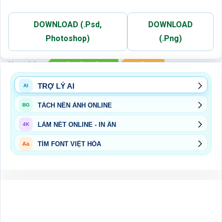
DOWNLOAD (.Psd,
DOWNLOAD
Photoshop)
(.Png)
Xem thêm:
QUỐC TẾ THIẾU NHI
THIẾU NHI
TRỢ LÝ AI
AI
TÁCH NỀN ẢNH ONLINE
BG
LÀM NÉT ONLINE - IN ẤN
4K
TÌM FONT VIỆT HÓA
Aa