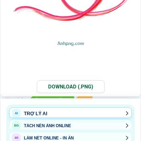
DOWNLOAD (.PNG)
Xem thêm:
ẢNH PNG TRÁI TIM
PNG
TRỢ LÝ AI
AI
TÁCH NỀN ẢNH ONLINE
BG
LÀM NÉT ONLINE - IN ẤN
4K