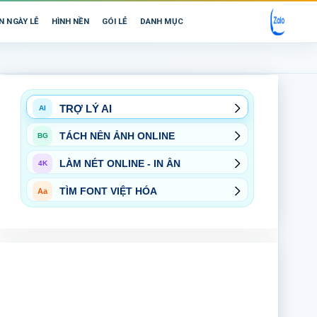
N NGÀY LỄ
HÌNH NỀN
GÓI LẺ
DANH MỤC
TRỢ LÝ AI
AI
TÁCH NỀN ẢNH ONLINE
BG
LÀM NÉT ONLINE - IN ẤN
4K
TÌM FONT VIỆT HÓA
Aa