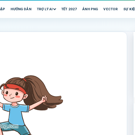
HẬP
HƯỚNG DẪN
TRỢ LÝ AI
TẾT 2027
ẢNH PNG
VECTOR
SỰ KIỆ