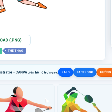
AD (.PNG)
THỂ THAO
ustrator - CANVA
Liên hệ hỗ trợ ngay:
ZALO
FACEBOOK
HƯỚNG D