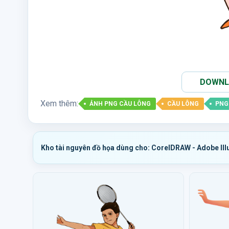
DOWNLO
Xem thêm:
ẢNH PNG CẦU LÔNG
CẦU LÔNG
PNG
Kho tài nguyên đồ họa dùng cho: CorelDRAW - Adobe Ill