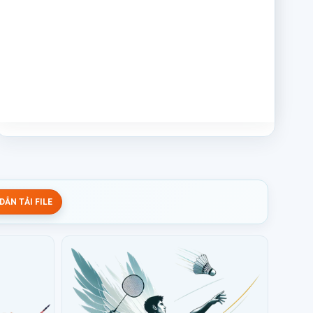
ẪN TẢI FILE