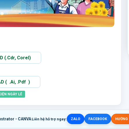
(.Cdr, Corel)
( .Ai, .Pdf )
KIỆN NGÀY LỄ
ustrator - CANVA
Liên hệ hỗ trợ ngay:
ZALO
FACEBOOK
HƯỚNG D