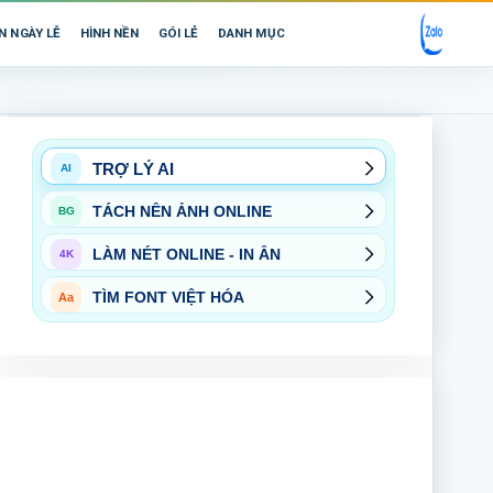
N NGÀY LỄ
HÌNH NỀN
GÓI LẺ
DANH MỤC
TRỢ LÝ AI
AI
TÁCH NỀN ẢNH ONLINE
BG
LÀM NÉT ONLINE - IN ẤN
4K
TÌM FONT VIỆT HÓA
Aa