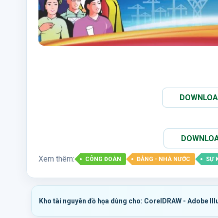
DOWNLOAD 
DOWNLOAD 
Xem thêm:
CÔNG ĐOÀN
ĐẢNG - NHÀ NƯỚC
SỰ 
Kho tài nguyên đồ họa dùng cho: CorelDRAW - Adobe Ill