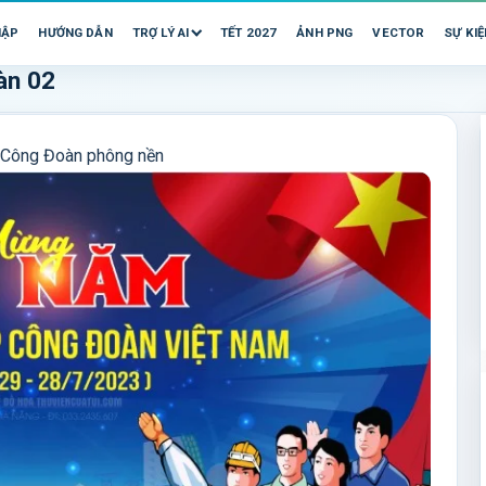
HẬP
HƯỚNG DẪN
TRỢ LÝ AI
TẾT 2027
ẢNH PNG
VECTOR
SỰ KIỆ
àn 02
, Công Đoàn phông nền