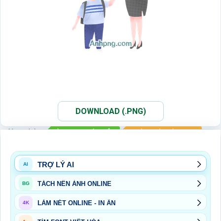
DOWNLOAD (.PNG)
Xem thêm:
ẢNH PNG GIÁO VIÊN
NGÀY NHÀ GIÁO 20-11
PNG
TRỢ LÝ AI
AI
TÁCH NỀN ẢNH ONLINE
BG
LÀM NÉT ONLINE - IN ẤN
4K