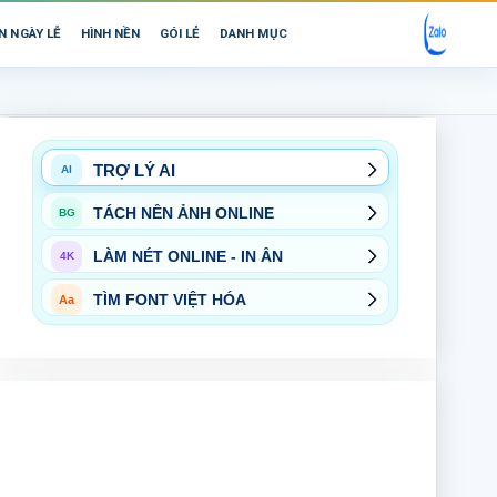
N NGÀY LỄ
HÌNH NỀN
GÓI LẺ
DANH MỤC
TRỢ LÝ AI
AI
TÁCH NỀN ẢNH ONLINE
BG
LÀM NÉT ONLINE - IN ẤN
4K
TÌM FONT VIỆT HÓA
Aa