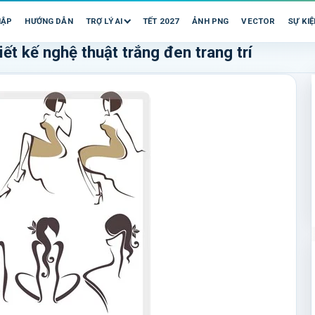
HẬP
HƯỚNG DẪN
TRỢ LÝ AI
TẾT 2027
ẢNH PNG
VECTOR
SỰ KIỆ
ết kế nghệ thuật trắng đen trang trí