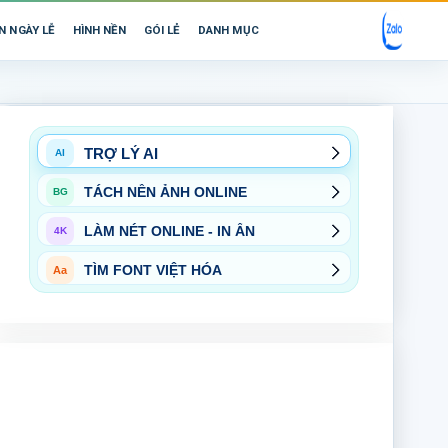
N NGÀY LỄ
HÌNH NỀN
GÓI LẺ
DANH MỤC
TRỢ LÝ AI
AI
TÁCH NỀN ẢNH ONLINE
BG
LÀM NÉT ONLINE - IN ẤN
4K
TÌM FONT VIỆT HÓA
Aa