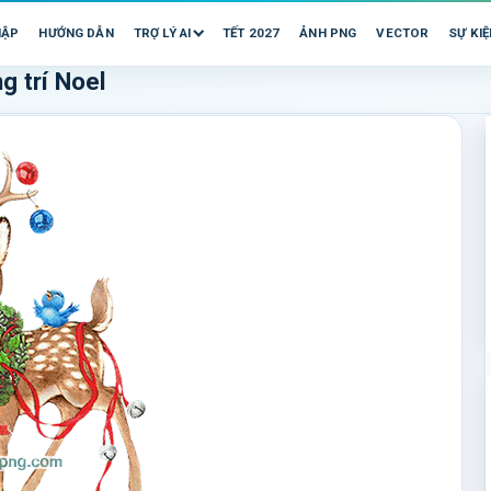
HẬP
HƯỚNG DẪN
TRỢ LÝ AI
TẾT 2027
ẢNH PNG
VECTOR
SỰ KIỆ
g trí Noel