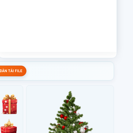
ẪN TẢI FILE