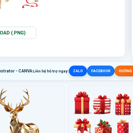
AD (.PNG)
ustrator - CANVA
Liên hệ hỗ trợ ngay:
ZALO
FACEBOOK
HƯỚNG D