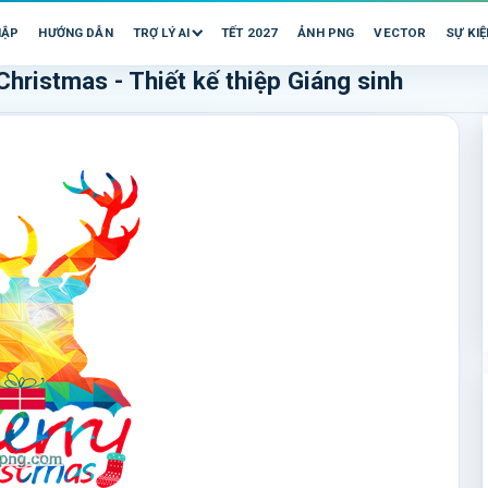
HẬP
HƯỚNG DẪN
TRỢ LÝ AI
TẾT 2027
ẢNH PNG
VECTOR
SỰ KIỆ
hristmas - Thiết kế thiệp Giáng sinh