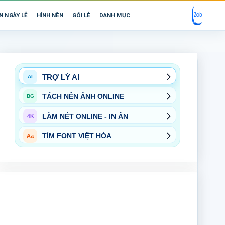
N NGÀY LỄ
HÌNH NỀN
GÓI LẺ
DANH MỤC
TRỢ LÝ AI
AI
TÁCH NỀN ẢNH ONLINE
BG
LÀM NÉT ONLINE - IN ẤN
4K
TÌM FONT VIỆT HÓA
Aa