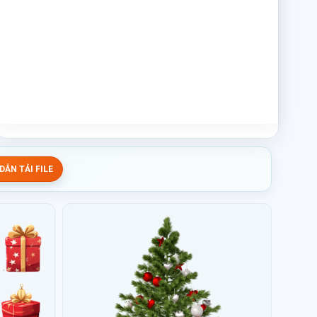
ẪN TẢI FILE